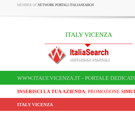
MEMBER OF
NETWORK PORTALI ITALIASEARCH
ITALY VICENZA
WWW.ITALY.VICENZA.IT - PORTALE DEDICAT
INSERISCI LA TUA AZIENDA
: PROMOZIONE
SIMU
ITALY VICENZA