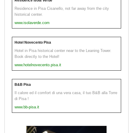
Residence Isola Verde
Residence in Pisa Cisanello, not far away from the city
historical center.
www.isolaverde.com
Hotel Novecento Pisa
Hotel in Pisa historical center near to the Leaning Tower.
Book directly to the Hotel!
www.hotelnovecento.pisa.it
B&B Pisa
Il calore ed il comfort di una vera casa, il tuo B&B alla Torre
di Pisa !
www.bb-pisa.it