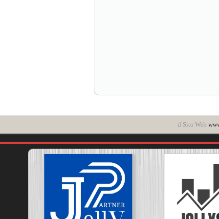
il Sito Web
www.