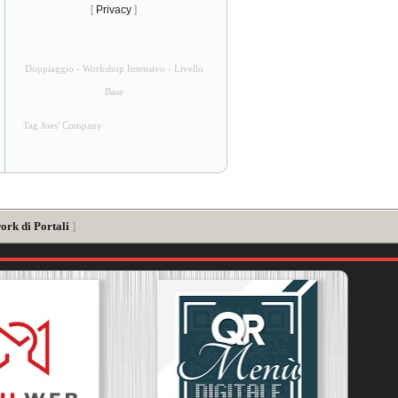
[
Privacy
]
Doppiaggio - Workshop Intensivo - Livello
Base
Tag Joes' Company
ork di Portali
]