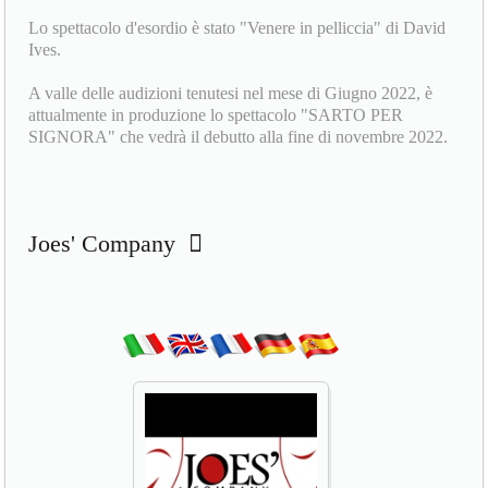
Lo spettacolo d'esordio è stato "Venere in pelliccia" di David
Ives.
A valle delle audizioni tenutesi nel mese di Giugno 2022, è
attualmente in produzione lo spettacolo "SARTO PER
SIGNORA" che vedrà il debutto alla fine di novembre 2022.
Joes' Company