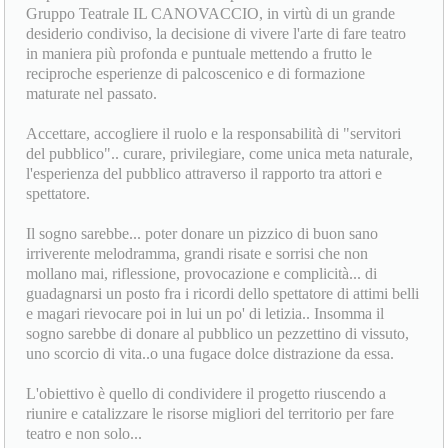
Gruppo Teatrale IL CANOVACCIO, in virtù di un grande
desiderio condiviso, la decisione di vivere l'arte di fare teatro
in maniera più profonda e puntuale mettendo a frutto le
reciproche esperienze di palcoscenico e di formazione
maturate nel passato.
Accettare, accogliere il ruolo e la responsabilità di "servitori
del pubblico".. curare, privilegiare, come unica meta naturale,
l'esperienza del pubblico attraverso il rapporto tra attori e
spettatore.
Il sogno sarebbe... poter donare un pizzico di buon sano
irriverente melodramma, grandi risate e sorrisi che non
mollano mai, riflessione, provocazione e complicità... di
guadagnarsi un posto fra i ricordi dello spettatore di attimi belli
e magari rievocare poi in lui un po' di letizia.. Insomma il
sogno sarebbe di donare al pubblico un pezzettino di vissuto,
uno scorcio di vita..o una fugace dolce distrazione da essa.
L'obiettivo è quello di condividere il progetto riuscendo a
riunire e catalizzare le risorse migliori del territorio per fare
teatro e non solo...