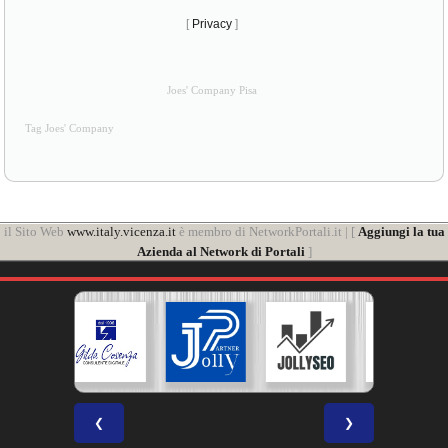
[
Privacy
]
Joes' Company Pisa
Tag Joes' Company
il Sito Web
www.italy.vicenza.it
è membro di NetworkPortali.it | [
Aggiungi la tua
Azienda al Network di Portali
]
❮
❯