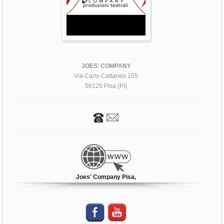
JOES' COMPANY
Via Carlo Cattaneo 155
56125 Pisa (PI)
Joes' Company Pisa,