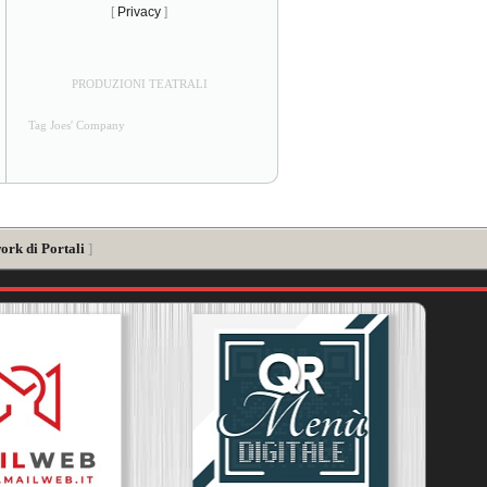
[
Privacy
]
PRODUZIONI TEATRALI
Tag Joes' Company
ork di Portali
]