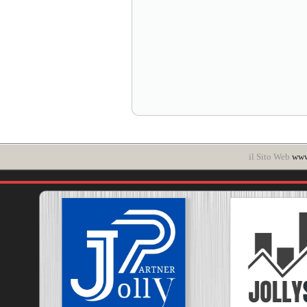
il Sito Web
www.