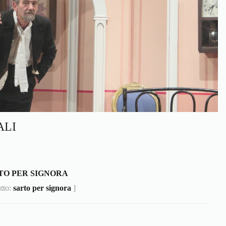
ALI
TO PER SIGNORA
utto:
sarto per signora
]