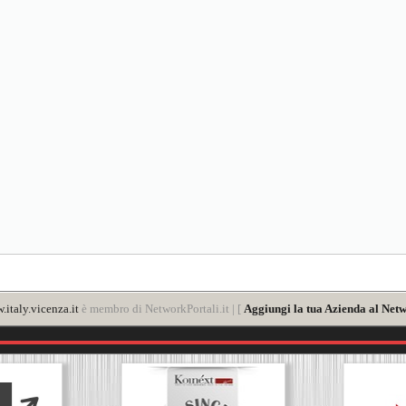
italy.vicenza.it
è membro di NetworkPortali.it | [
Aggiungi la tua Azienda al Netw