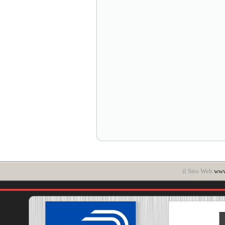
il Sito Web
www.