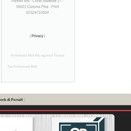
Partner srls - Corso Matteotti 17 -
56021 Cascina Pisa - P.IVA
02324710504
[
Privacy
]
Professional Mail Pisa tagcloud Vicenza
Tag Professional Mail
ork di Portali
]