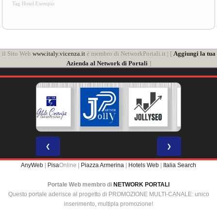
Tag Hotel Esempio
il Sito Web
www.italy.vicenza.it
è membro di NetworkPortali.it | [
Aggiungi la tua
Azienda al Network di Portali
]
❮
❯
AnyWeb
|
Pisa
Online |
Piazza Armerina
|
Hotels Web
|
Italia Search
Portale Web membro di
NETWORK PORTALI
Questo portale aderisce al progetto di PROMOZIONE MULTI-CANALE: unico
inserimento, multipla promozione!