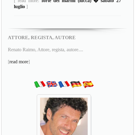
[ read more:
forte dei marmi (lucca) � sabato 27
luglio
]
ATTORE, REGISTA, AUTORE
Renato Raimo, Attore, regista, autore....
[
read more
]