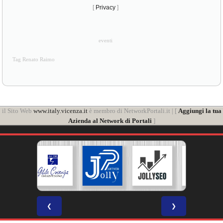
[
Privacy
]
eventi
Tag Renato Raimo
il Sito Web
www.italy.vicenza.it
è membro di NetworkPortali.it | [
Aggiungi la tua
Azienda al Network di Portali
]
❮
❯