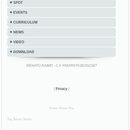
CURRICULUM
NEWS
VIDEO
DOWNLOAD
RENATO RAIMO - C.F. RMARNT63E05I158T
[
Privacy
]
Renato Raimo Pisa
Tag Renato Raimo