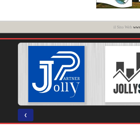
il Sito Web
www.
❮