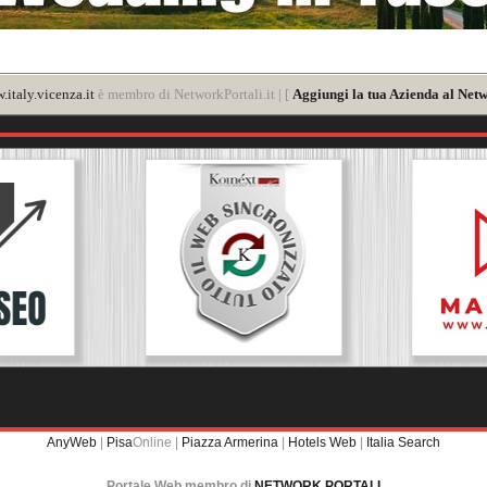
italy.vicenza.it
è membro di NetworkPortali.it | [
Aggiungi la tua Azienda al Netw
AnyWeb
|
Pisa
Online |
Piazza Armerina
|
Hotels Web
|
Italia Search
Portale Web membro di
NETWORK PORTALI