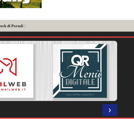
ork di Portali
]
❯