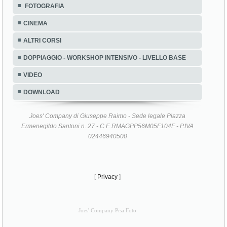
FOTOGRAFIA
CINEMA
ALTRI CORSI
DOPPIAGGIO - WORKSHOP INTENSIVO - LIVELLO BASE
VIDEO
DOWNLOAD
Joes' Company di Giuseppe Raimo - Sede legale Piazza
Ermenegildo Santoni n. 27 - C.F. RMAGPP56M05F104F - P.IVA
02446940500
[
Privacy
]
Joes' Company Pisa Foto