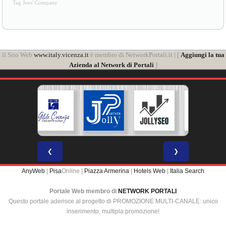
Tag Joes' Company
il Sito Web
www.italy.vicenza.it
è membro di NetworkPortali.it | [
Aggiungi la tua
Azienda al Network di Portali
]
❮
❯
AnyWeb
|
Pisa
Online |
Piazza Armerina
|
Hotels Web
|
Italia Search
Portale Web membro di
NETWORK PORTALI
Questo portale aderisce al progetto di PROMOZIONE MULTI-CANALE: unico
inserimento, multipla promozione!