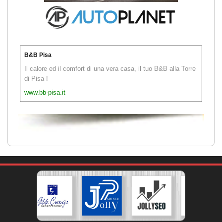
B&B Pisa
Il calore ed il comfort di una vera casa, il tuo B&B alla Torre
di Pisa !
www.bb-pisa.it