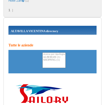
Hotel Zan�
(1)
1
|
ALTAVILLA VICENTINA directory
Tutte le aziende