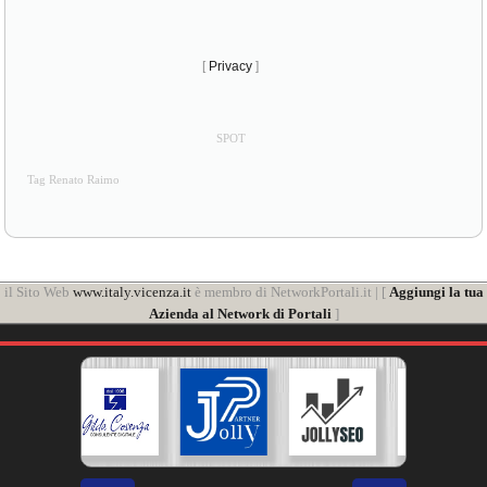
[
Privacy
]
SPOT
Tag Renato Raimo
il Sito Web
www.italy.vicenza.it
è membro di NetworkPortali.it | [
Aggiungi la tua
Azienda al Network di Portali
]