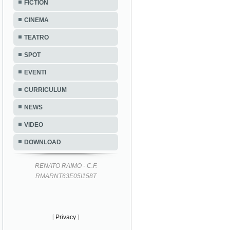
FICTION
CINEMA
TEATRO
SPOT
EVENTI
CURRICULUM
NEWS
VIDEO
DOWNLOAD
RENATO RAIMO - C.F.
RMARNT63E05I158T
[
Privacy
]