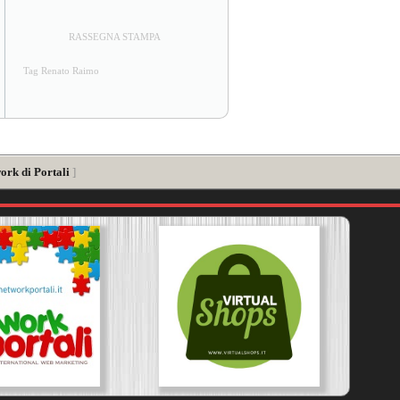
RASSEGNA STAMPA
Tag Renato Raimo
ork di Portali
]