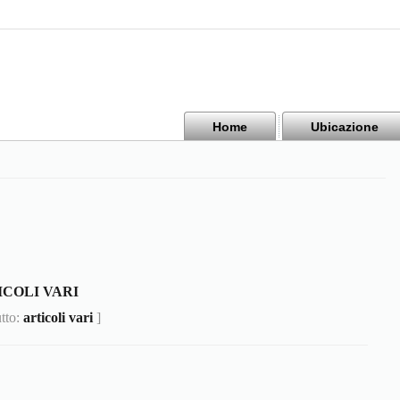
Home
Ubicazione
ICOLI VARI
utto:
articoli vari
]