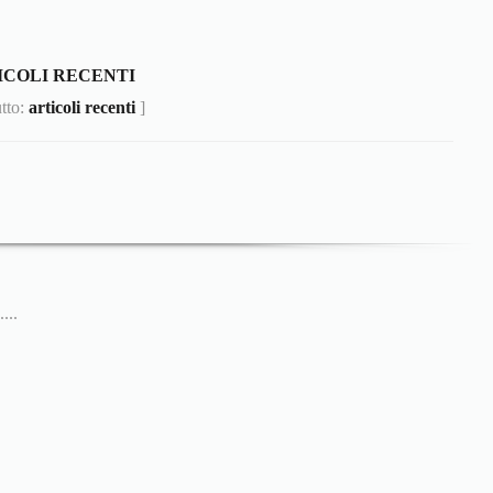
ICOLI RECENTI
utto:
articoli recenti
]
...