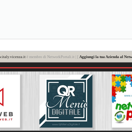
italy.vicenza.it
è membro di NetworkPortali.it | [
Aggiungi la tua Azienda al Netw