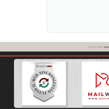
il Sito Web
www.