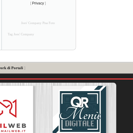
[
Privacy
]
Joes' Company Pisa Foto
Tag Joes' Company
ork di Portali
]