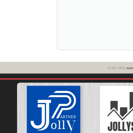
il Sito Web
www.