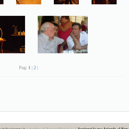
Pag:
1
|
2
|
italy.vicenza.it
è membro di NetworkPortali.it | [
Aggiungi la tua Azienda al Netw