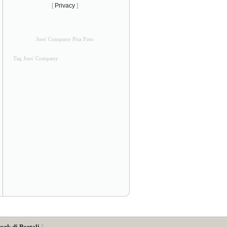
[
Privacy
]
Joes' Company Pisa Foto
Tag Joes' Company
ork di Portali
]