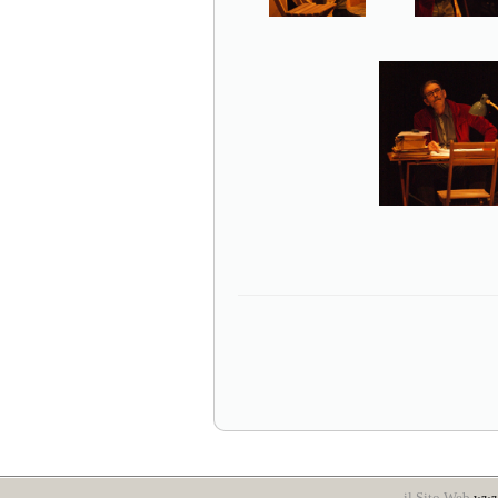
il Sito Web
www.