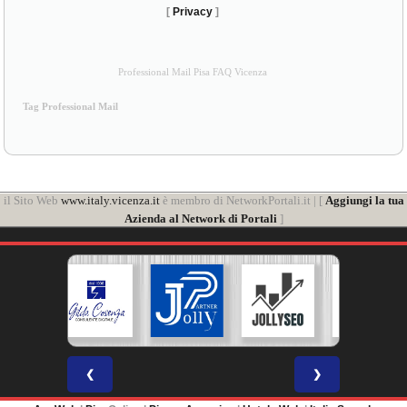
[
Privacy
]
Professional Mail Pisa FAQ Vicenza
Tag Professional Mail
il Sito Web
www.italy.vicenza.it
è membro di NetworkPortali.it | [
Aggiungi la tua
Azienda al Network di Portali
]
❮
❯