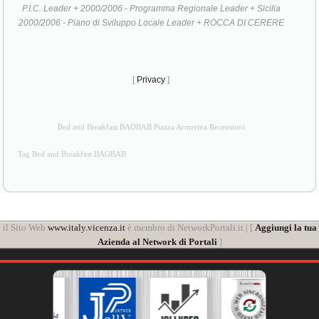
P.I.C. Leader + 2000/2006 - Programma Regionale Leader + Sicilia
2000/2006 - Piano di Sviluppo Locale Leader + ROCCA DI CERERE
[
Privacy
]
Bed and Breakfast BAOBAB Piazza Armerina Recensioni
Tag Bed and Breakfast BAOBAB
il Sito Web
www.italy.vicenza.it
è membro di NetworkPortali.it | [
Aggiungi la tua
Azienda al Network di Portali
]