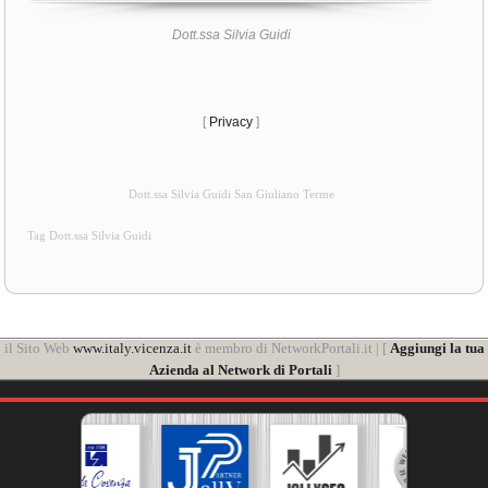
Dott.ssa Silvia Guidi
[
Privacy
]
Dott.ssa Silvia Guidi San Giuliano Terme
Tag Dott.ssa Silvia Guidi
il Sito Web
www.italy.vicenza.it
è membro di NetworkPortali.it | [
Aggiungi la tua
Azienda al Network di Portali
]