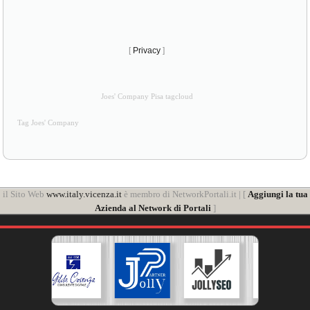
[
Privacy
]
Joes' Company Pisa tagcloud
Tag Joes' Company
il Sito Web
www.italy.vicenza.it
è membro di NetworkPortali.it | [
Aggiungi la tua
Azienda al Network di Portali
]