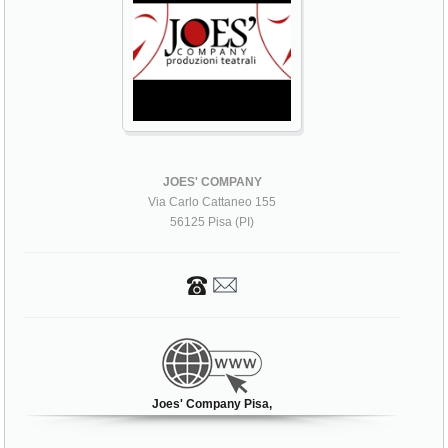
JOES' COMPANY
Via Carlo Cattaneo 155
56125 Pisa (PI)
Joes' Company Pisa,