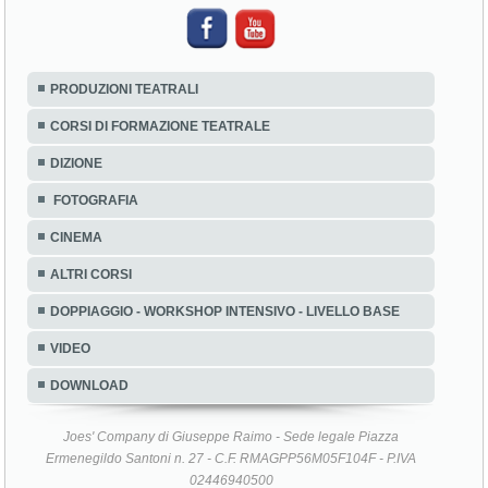
PRODUZIONI TEATRALI
CORSI DI FORMAZIONE TEATRALE
DIZIONE
FOTOGRAFIA
CINEMA
ALTRI CORSI
DOPPIAGGIO - WORKSHOP INTENSIVO - LIVELLO BASE
VIDEO
DOWNLOAD
Joes' Company di Giuseppe Raimo - Sede legale Piazza
Ermenegildo Santoni n. 27 - C.F. RMAGPP56M05F104F - P.IVA
02446940500