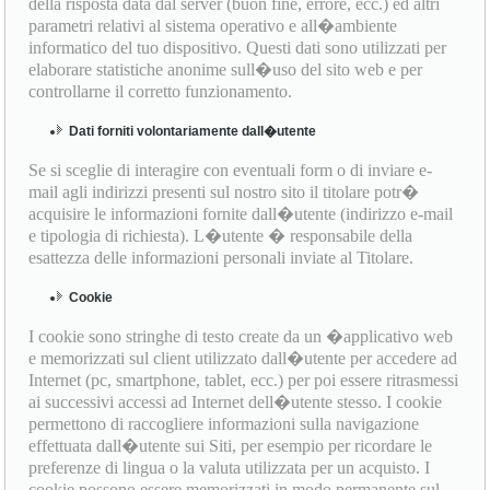
della risposta data dal server (buon fine, errore, ecc.) ed altri
parametri relativi al sistema operativo e all�ambiente
informatico del tuo dispositivo. Questi dati sono utilizzati per
elaborare statistiche anonime sull�uso del sito web e per
controllarne il corretto funzionamento.
Dati forniti volontariamente dall�utente
Se si sceglie di interagire con eventuali form o di inviare e-
mail agli indirizzi presenti sul nostro sito il titolare potr�
acquisire le informazioni fornite dall�utente (indirizzo e-mail
e tipologia di richiesta). L�utente � responsabile della
esattezza delle informazioni personali inviate al Titolare.
Cookie
I cookie sono stringhe di testo create da un �applicativo web
e memorizzati sul client utilizzato dall�utente per accedere ad
Internet (pc, smartphone, tablet, ecc.) per poi essere ritrasmessi
ai successivi accessi ad Internet dell�utente stesso. I cookie
permettono di raccogliere informazioni sulla navigazione
effettuata dall�utente sui Siti, per esempio per ricordare le
preferenze di lingua o la valuta utilizzata per un acquisto. I
cookie possono essere memorizzati in modo permanente sul