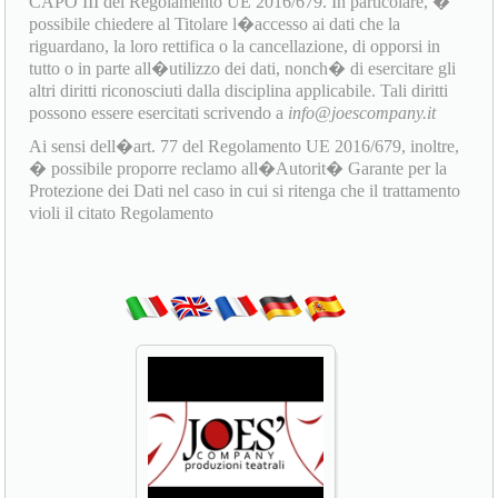
CAPO III del Regolamento UE 2016/679. In particolare, �
possibile chiedere al Titolare l�accesso ai dati che la
riguardano, la loro rettifica o la cancellazione, di opporsi in
tutto o in parte all�utilizzo dei dati, nonch� di esercitare gli
altri diritti riconosciuti dalla disciplina applicabile. Tali diritti
possono essere esercitati scrivendo a
info@joescompany.it
Ai sensi dell�art. 77 del Regolamento UE 2016/679, inoltre,
� possibile proporre reclamo all�Autorit� Garante per la
Protezione dei Dati nel caso in cui si ritenga che il trattamento
violi il citato Regolamento