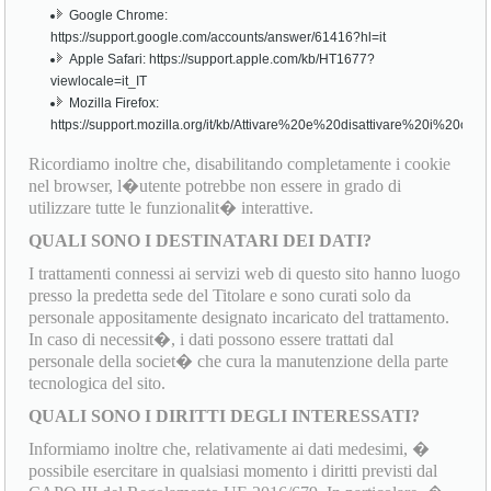
Google Chrome:
https://support.google.com/accounts/answer/61416?hl=it
Apple Safari: https://support.apple.com/kb/HT1677?
viewlocale=it_IT
Mozilla Firefox:
https://support.mozilla.org/it/kb/Attivare%20e%20disattivare%20i%20cook
Ricordiamo inoltre che, disabilitando completamente i cookie
nel browser, l�utente potrebbe non essere in grado di
utilizzare tutte le funzionalit� interattive.
QUALI SONO I DESTINATARI DEI DATI?
I trattamenti connessi ai servizi web di questo sito hanno luogo
presso la predetta sede del Titolare e sono curati solo da
personale appositamente designato incaricato del trattamento.
In caso di necessit�, i dati possono essere trattati dal
personale della societ� che cura la manutenzione della parte
tecnologica del sito.
QUALI SONO I DIRITTI DEGLI INTERESSATI?
Informiamo inoltre che, relativamente ai dati medesimi, �
possibile esercitare in qualsiasi momento i diritti previsti dal