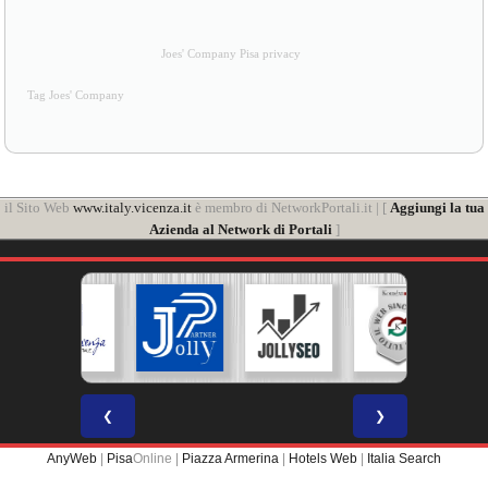
Joes' Company Pisa privacy
Tag Joes' Company
il Sito Web
www.italy.vicenza.it
è membro di NetworkPortali.it | [
Aggiungi la tua
Azienda al Network di Portali
]
❮
❯
AnyWeb
|
Pisa
Online |
Piazza Armerina
|
Hotels Web
|
Italia Search