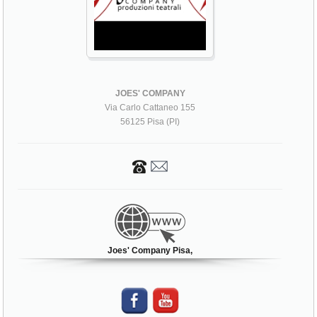
JOES' COMPANY
Via Carlo Cattaneo 155
56125 Pisa (PI)
Joes' Company Pisa,