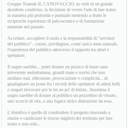
Joanne Lorelli nel giugno del 2019.
Dopo aver collaborato entrambi per oltre un ventennio nel
Gruppo Teatrale IL CANOVACCIO, in virtù di un grande
desiderio condiviso, la decisione di vivere l'arte di fare teatro
in maniera più profonda e puntuale mettendo a frutto le
reciproche esperienze di palcoscenico e di formazione
maturate nel passato.
Accettare, accogliere il ruolo e la responsabilità di "servitori
del pubblico".. curare, privilegiare, come unica meta naturale,
l'esperienza del pubblico attraverso il rapporto tra attori e
spettatore.
Il sogno sarebbe... poter donare un pizzico di buon sano
irriverente melodramma, grandi risate e sorrisi che non
mollano mai, riflessione, provocazione e complicità... di
guadagnarsi un posto fra i ricordi dello spettatore di attimi belli
e magari rievocare poi in lui un po' di letizia.. Insomma il
sogno sarebbe di donare al pubblico un pezzettino di vissuto,
uno scorcio di vita..o una fugace dolce distrazione da essa.
L'obiettivo è quello di condividere il progetto riuscendo a