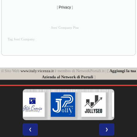
[
Privacy
]
Joes' Company Pisa
Tag Joes' Company
il Sito Web
www.italy.vicenza.it
è membro di NetworkPortali.it | [
Aggiungi la tua
Azienda al Network di Portali
]