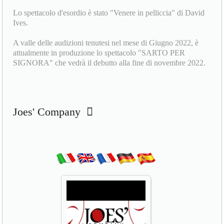
riunire e catalizzare le risorse migliori del territorio per fare
teatro e non solo...
Lo spettacolo d'esordio è stato "Venere in pelliccia" di David
Ives.
A valle delle audizioni tenutesi nel mese di Giugno 2022, è
attualmente in produzione lo spettacolo "SARTO PER
SIGNORA" che vedrà il debutto alla fine di novembre 2022.
Joes' Company