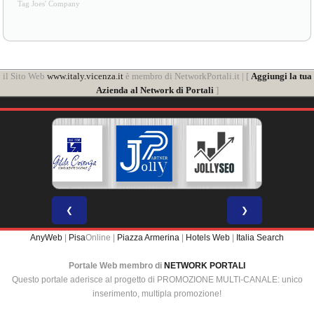
Tag Joes' Company
il Sito Web
www.italy.vicenza.it
è membro di NetworkPortali.it | [
Aggiungi la tua
Azienda al Network di Portali
]
❮
❯
AnyWeb
|
Pisa
Online |
Piazza Armerina
|
Hotels Web
|
Italia Search
Portale Web membro di
NETWORK PORTALI
Questo portale aderisce al progetto di PROMOZIONE MULTI-CANALE: unico
inserimento, multipla promozione!