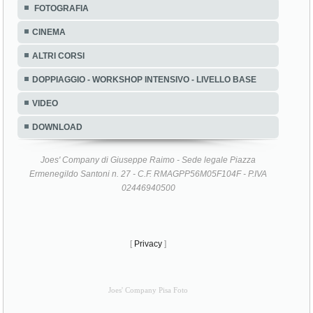
FOTOGRAFIA
CINEMA
ALTRI CORSI
DOPPIAGGIO - WORKSHOP INTENSIVO - LIVELLO BASE
VIDEO
DOWNLOAD
Joes' Company di Giuseppe Raimo - Sede legale Piazza
Ermenegildo Santoni n. 27 - C.F. RMAGPP56M05F104F - P.IVA
02446940500
[
Privacy
]
Joes' Company Pisa Foto