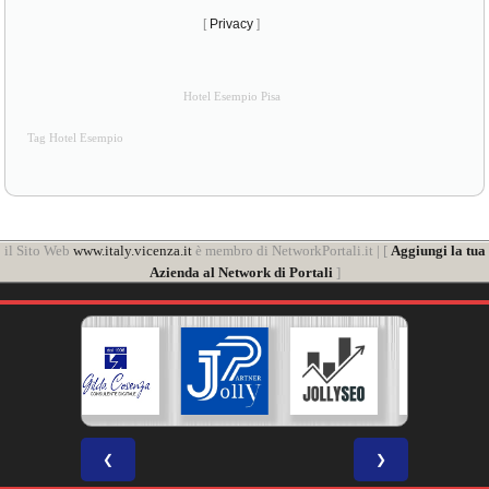
[
Privacy
]
Hotel Esempio Pisa
Tag Hotel Esempio
il Sito Web
www.italy.vicenza.it
è membro di NetworkPortali.it | [
Aggiungi la tua
Azienda al Network di Portali
]
❮
❯